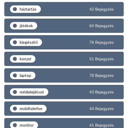
háztartás
42 Bejegyzés
játékok
64 Bejegyzés
kiegészítő
76 Bejegyzés
konzol
51 Bejegyzés
laptop
78 Bejegyzés
médialejátszó
43 Bejegyzés
mobiltelefon
44 Bejegyzés
monitor
41 Bejegyzés