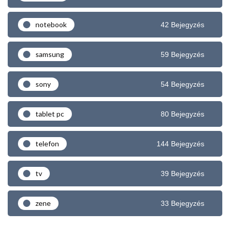
notebook
42 Bejegyzés
samsung
59 Bejegyzés
sony
54 Bejegyzés
tablet pc
80 Bejegyzés
telefon
144 Bejegyzés
tv
39 Bejegyzés
zene
33 Bejegyzés