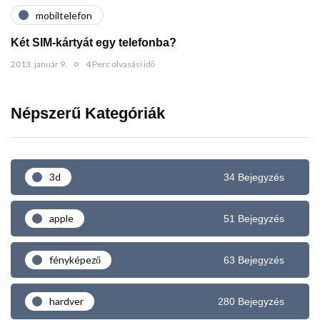
mobiltelefon
Két SIM-kártyát egy telefonba?
2013. január 9.
4 Perc olvasási idő
Népszerű Kategóriák
3d
34 Bejegyzés
apple
51 Bejegyzés
fényképező
63 Bejegyzés
hardver
280 Bejegyzés