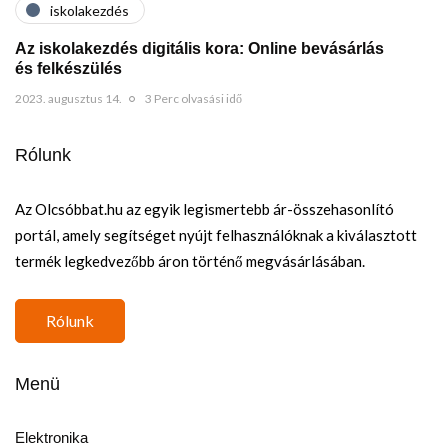
iskolakezdés
Az iskolakezdés digitális kora: Online bevásárlás
és felkészülés
2023. augusztus 14.
3 Perc olvasási idő
Rólunk
Az Olcsóbbat.hu az egyik legismertebb ár-összehasonlító
portál, amely segítséget nyújt felhasználóknak a kiválasztott
termék legkedvezőbb áron történő megvásárlásában.
Rólunk
Menü
Elektronika