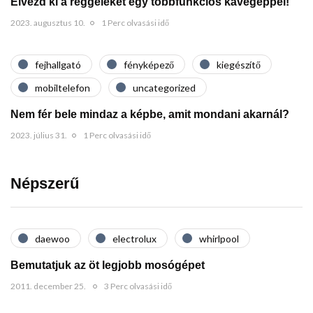
Élvezd ki a reggeleket egy többfunkciós kávégéppel!
2023. augusztus 10.
1 Perc olvasási idő
fejhallgató
fényképező
kiegészítő
mobiltelefon
uncategorized
Nem fér bele mindaz a képbe, amit mondani akarnál?
2023. július 31.
1 Perc olvasási idő
Népszerű
daewoo
electrolux
whirlpool
Bemutatjuk az öt legjobb mosógépet
2011. december 25.
3 Perc olvasási idő