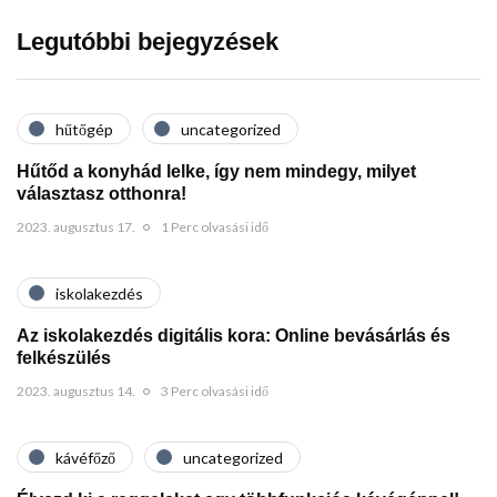
Legutóbbi bejegyzések
hűtőgép
uncategorized
Hűtőd a konyhád lelke, így nem mindegy, milyet
választasz otthonra!
2023. augusztus 17.
1 Perc olvasási idő
iskolakezdés
Az iskolakezdés digitális kora: Online bevásárlás és
felkészülés
2023. augusztus 14.
3 Perc olvasási idő
kávéfőző
uncategorized