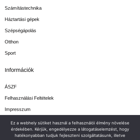
Számítástechnika
Háztartási gépek
Szépségápolás
Otthon
Sport
Információk
ÁSZF
Felhasználási Feltételek
Impresszum
Vásárlási Tanácsok
Ez a webhely sütiket használ a felhasználói élmény növelése
érdekében. Kérjük, engedélyezze a látogatáselemzést, hogy
hatékonyabban tudjuk fejleszteni szolgáltatásunk, illetve