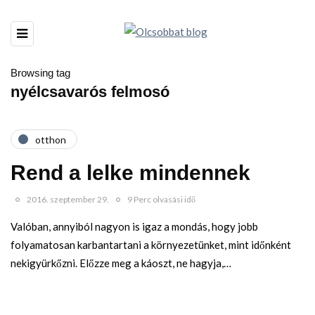
Browsing tag
nyélcsavarós felmosó
otthon
Rend a lelke mindennek
2016. szeptember 29.
9 Perc olvasási idő
Valóban, annyiból nagyon is igaz a mondás, hogy jobb
folyamatosan karbantartani a környezetünket, mint időnként
nekigyürkőzni. Előzze meg a káoszt, ne hagyja,…